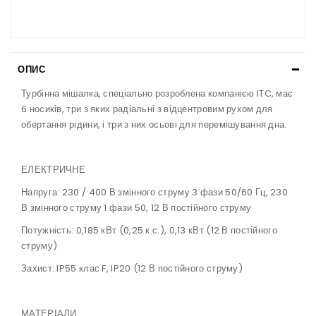
ОПИС
Турбінна мішалка, спеціально розроблена компанією ITC, має
6 носиків, три з яких радіальні з відцентровим рухом для
обертання рідини, і три з них осьові для перемішування дна.
ЕЛЕКТРИЧНЕ
Напруга: 230 / 400 В змінного струму 3 фази 50/60 Гц, 230
В змінного струму 1 фази 50, 12 В постійного струму
Потужність: 0,185 кВт (0,25 к.с.), 0,13 кВт (12 В постійного
струму)
Захист: IP55 клас F, IP20 (12 В постійного струму)
МАТЕРІАЛИ