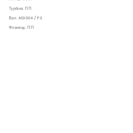
Турбіна: П.П.
Вал: AISI304 / P.E.
Фланець: П.П.