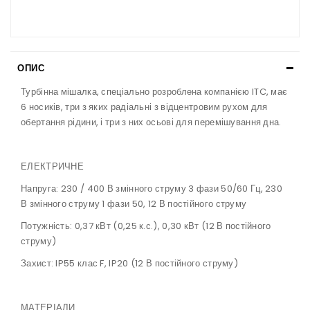
ОПИС
Турбінна мішалка, спеціально розроблена компанією ITC, має
6 носиків, три з яких радіальні з відцентровим рухом для
обертання рідини, і три з них осьові для перемішування дна.
ЕЛЕКТРИЧНЕ
Напруга: 230 / 400 В змінного струму 3 фази 50/60 Гц, 230
В змінного струму 1 фази 50, 12 В постійного струму
Потужність: 0,37 кВт (0,25 к.с.), 0,30 кВт (12 В постійного
струму)
Захист: IP55 клас F, IP20 (12 В постійного струму)
МАТЕРІАЛИ