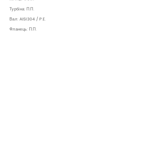
Турбіна: П.П.
Вал: AISI304 / P.E.
Фланець: П.П.