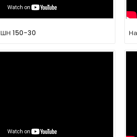
ВШН 150-30
На