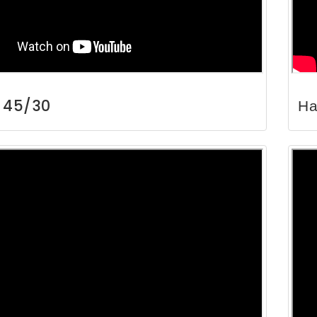
К 45/30
На