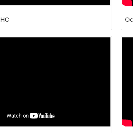
АНС
Ос