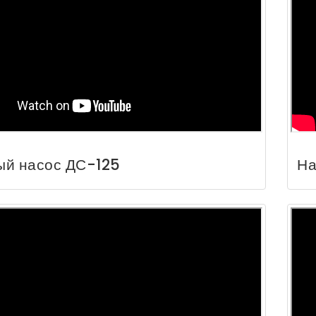
ый насос ДС-125
На