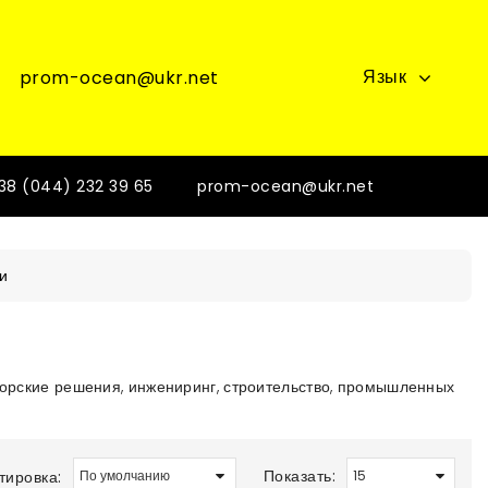
Язык
prom-ocean@ukr.net
38 (044) 232 39 65
prom-ocean@ukr.net
и
торские решения, инжениринг, строительство, промышленных
Показать:
тировка: